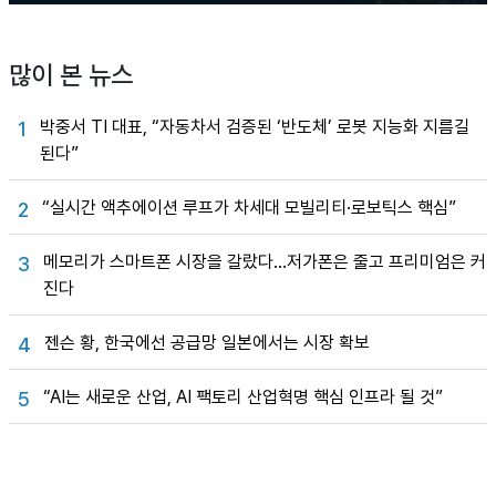
많이 본 뉴스
박중서 TI 대표, “자동차서 검증된 ‘반도체’ 로봇 지능화 지름길
1
된다”
“실시간 액추에이션 루프가 차세대 모빌리티·로보틱스 핵심”
2
메모리가 스마트폰 시장을 갈랐다…저가폰은 줄고 프리미엄은 커
3
진다
젠슨 황, 한국에선 공급망 일본에서는 시장 확보
4
“AI는 새로운 산업, AI 팩토리 산업혁명 핵심 인프라 될 것”
5