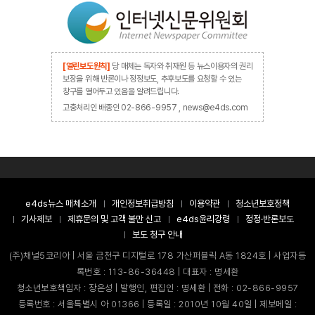
[열린보도원칙]
당 매체는 독자와 취재원 등 뉴스이용자의 권리
보장을 위해 반론이나 정정보도, 추후보도를 요청할 수 있는
창구를 열어두고 있음을 알려드립니다.
고충처리인 배종인 02-866-9957 , news@e4ds.com
e4ds뉴스 매체소개
개인정보취급방침
이용약관
청소년보호정책
기사제보
제휴문의 및 고객 불만 신고
e4ds윤리강령
정정·반론보도
보도 청구 안내
(주)채널5코리아 | 서울 금천구 디지털로 178 가산퍼블릭 A동 1824호 | 사업자등
록번호 : 113-86-36448 | 대표자 : 명세환
청소년보호책임자 : 장은성 | 발행인, 편집인 : 명세환 | 전화 : 02-866-9957
등록번호 : 서울특별시 아 01366 | 등록일 : 2010년 10월 40일 | 제보메일 :