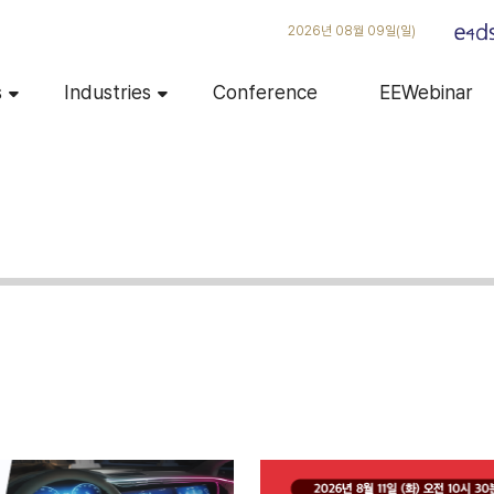
2026년 08월 09일(일)
s
Industries
Conference
EEWebinar