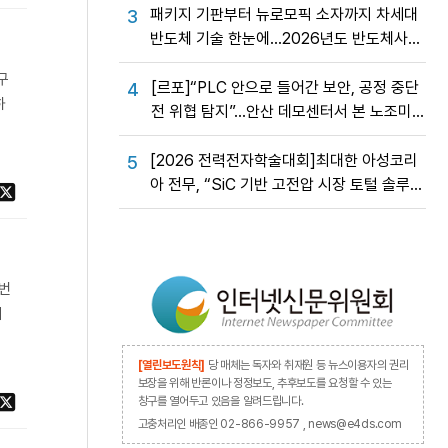
패키지 기판부터 뉴로모픽 소자까지 차세대
3
반도체 기술 한눈에…2026년도 반도체사업
성과교류회
구
[르포]“PLC 안으로 들어간 보안, 공정 중단
4
하
전 위협 탐지”…안산 데모센터서 본 노조미
네트웍스 OT 보안의 실제
[2026 전력전자학술대회]최대한 아성코리
5
아 전무, “SiC 기반 고전압 시장 토털 솔루션
제공”
이번
레
[열린보도원칙]
당 매체는 독자와 취재원 등 뉴스이용자의 권리
보장을 위해 반론이나 정정보도, 추후보도를 요청할 수 있는
창구를 열어두고 있음을 알려드립니다.
고충처리인 배종인 02-866-9957 , news@e4ds.com