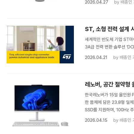
2026.04.27
by
배종인
ST, 소형 전력 설계
세계적인 반도체 기업 ST마이
3A급 전력 변환 솔루션 ‘DC
2026.04.21
by
배종인 
레노버, 공간 절약형 올
한국레노버가 15일 올인원 PC
한 몸체에 담은 23.8형 일체
SSD를 지원하며, 100Hz 주
2026.04.15
by
배종인 