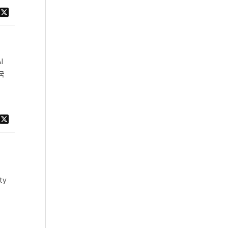
I
국
ty