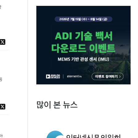
상
대
등
많이 본 뉴스
안