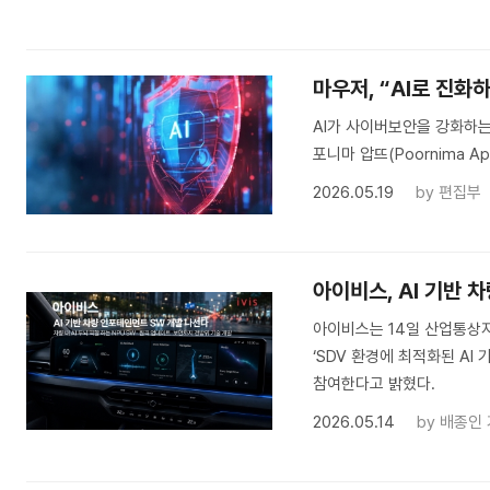
마우저, “AI로 진화
AI가 사이버보안을 강화하는 
포니마 압뜨(Poornima A
2026.05.19
by
편집부
아이비스, AI 기반 
아이비스는 14일 산업통상
‘SDV 환경에 최적화된 A
참여한다고 밝혔다.
2026.05.14
by
배종인