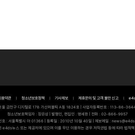
이용약관
청소년보호정책
기사제보
제휴문의 및 고객 불만 신고
e4
서울 금천구 디지털로 178 가산퍼블릭 A동 1824호 | 사업자등록번호 : 113-86-3644
청소년보호책임자 : 장은성 | 발행인, 편집인 : 명세환 | 전화 : 02-866-9957
호 : 서울특별시 아 01366 | 등록일 : 2010년 10월 40일 | 제보메일 : news@e4ds
 e4ds뉴스 또는 제공처에 있으며 이를 무단 이용하는 경우 저작권법 등에 따라 법적책