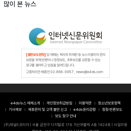
많이 본 뉴스
[열린보도원칙]
당 매체는 독자와 취재원 등 뉴스이용자의 권리
보장을 위해 반론이나 정정보도, 추후보도를 요청할 수 있는
창구를 열어두고 있음을 알려드립니다.
고충처리인 배종인 02-866-9957 , news@e4ds.com
e4ds뉴스 매체소개
개인정보취급방침
이용약관
청소년보호정책
기사제보
제휴문의 및 고객 불만 신고
e4ds윤리강령
정정·반론보도
보도 청구 안내
(주)채널5코리아 | 서울 금천구 디지털로 178 가산퍼블릭 A동 1824호 | 사업자등