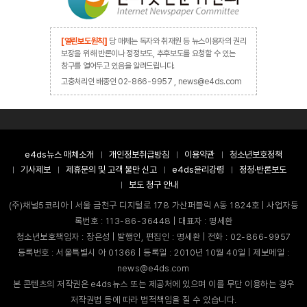
[열린보도원칙]
당 매체는 독자와 취재원 등 뉴스이용자의 권리
보장을 위해 반론이나 정정보도, 추후보도를 요청할 수 있는
창구를 열어두고 있음을 알려드립니다.
고충처리인 배종인 02-866-9957 , news@e4ds.com
e4ds뉴스 매체소개
개인정보취급방침
이용약관
청소년보호정책
기사제보
제휴문의 및 고객 불만 신고
e4ds윤리강령
정정·반론보도
보도 청구 안내
(주)채널5코리아 | 서울 금천구 디지털로 178 가산퍼블릭 A동 1824호 | 사업자등
록번호 : 113-86-36448 | 대표자 : 명세환
청소년보호책임자 : 장은성 | 발행인, 편집인 : 명세환 | 전화 : 02-866-9957
등록번호 : 서울특별시 아 01366 | 등록일 : 2010년 10월 40일 | 제보메일 :
news@e4ds.com
본 콘텐츠의 저작권은 e4ds뉴스 또는 제공처에 있으며 이를 무단 이용하는 경우
저작권법 등에 따라 법적책임을 질 수 있습니다.