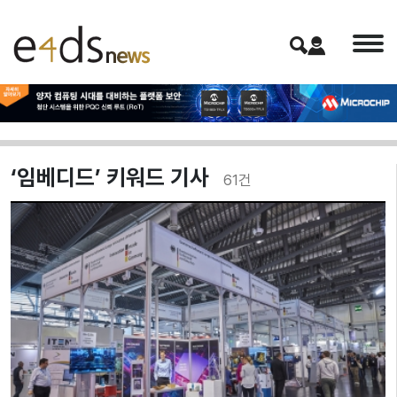
‘임베디드’ 키워드 기사
61
건