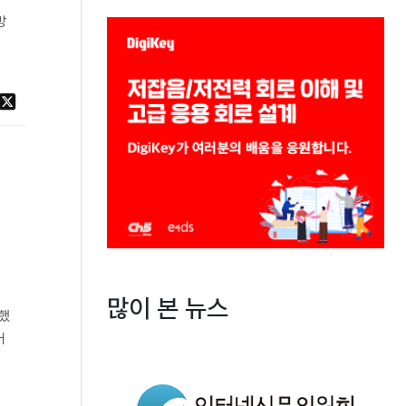
방
많이 본 뉴스
개했
어