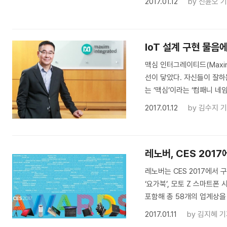
2017.01.12
by
신윤오 
IoT 설계 구현 물음
맥심 인터그레이티드(Maxim 
선이 닿았다. 자신들이 잘하
는 ‘맥심’이라는 ‘컴패니 네
2017.01.12
by
김수지 
레노버, CES 201
레노버는 CES 2017에서 구
‘요가북’, 모토 Z 스마트폰
포함해 총 58개의 업계상을
2017.01.11
by
김지혜 기