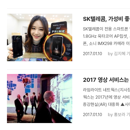
SK텔레콤, 가성비 좋
SK텔레콤이 전용 스마트폰 ‘쏠
1.8GHz 옥타코어 AP칩셋
폰, 소니 IMX298 카메라 
2017.01.10
by
김지혜 
2017 영상 서비스는 
라임라이트 네트웍스(지사장 
웍스는 2017년에 영상 서
증강현실(AR) 대중화 ▲사
2017.01.10
by
홍보라 