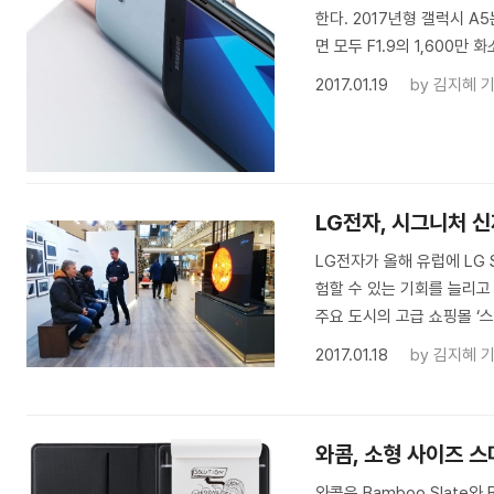
한다. 2017년형 갤럭시 
면 모두 F1.9의 1,600만 
2017.01.19
by
김지혜 
LG전자, 시그니처 신
LG전자가 올해 유럽에 LG 
험할 수 있는 기회를 늘리고
주요 도시의 고급 쇼핑몰 ‘스
2017.01.18
by
김지혜 
와콤, 소형 사이즈 
와콤은 Bamboo Slate와