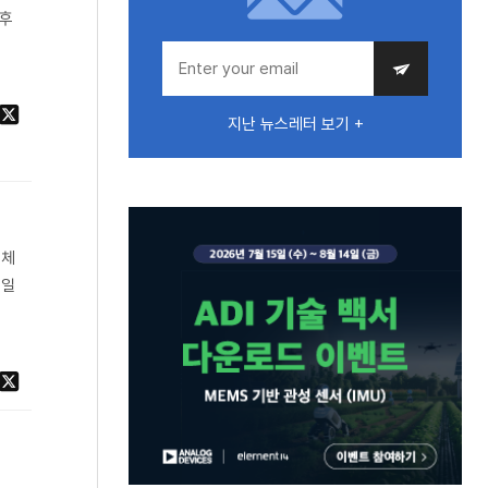
전후
지난 뉴스레터 보기 +
 체
독일
로