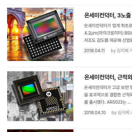
온세미컨덕터, 3노출
온세미컨덕터가 업계 최초로 1
4.2μm(마이크로미터) BSI(
저조도 감도를 제공해 산업
2018.04.11
by
김지혜 
온세미컨덕터, 근적외
온세미컨덕터가 고급 보안 및 
을 효과적으로 결합한 근적외선 
를 출시했다. AR5022는 …
2018.04.10
by
김지혜 