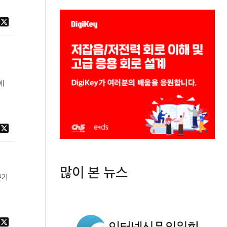
미
에
많이 본 뉴스
분기