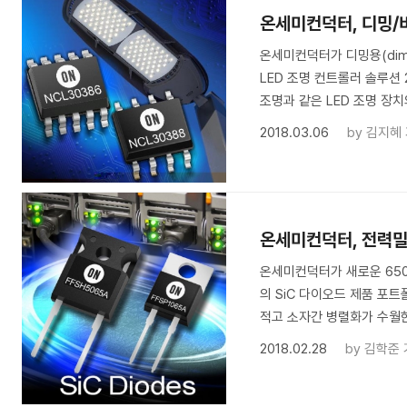
온세미컨덕터, 디밍/
온세미컨덕터가 디밍용(dimma
LED 조명 컨트롤러 솔루션
조명과 같은 LED 조명 장
2018.03.06
by
김지혜
온세미컨덕터, 전력밀
온세미컨덕터가 새로운 650V
의 SiC 다이오드 제품 포
적고 소자간 병렬화가 수월
2018.02.28
by
김학준 