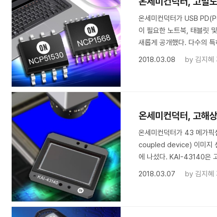
온세미컨덕터, 고밀도
온세미컨덕터가 USB PD(Pow
이 필요한 노트북, 태블릿 
새롭게 공개했다. 다수의 특
2018.03.08
by
김지혜
온세미컨덕터, 고해상
온세미컨덕터가 43 메가픽셀(
coupled device) 이
에 나섰다. KAI-43140은
2018.03.07
by
김지혜