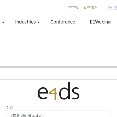
2026년 08월 06일(목)
s
Industries
Conference
EEWebinar
이름