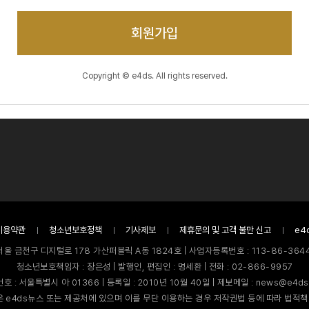
회원가입
Copyright © e4ds. All rights reserved.
이용약관
청소년보호정책
기사제보
제휴문의 및 고객 불만 신고
e4
서울 금천구 디지털로 178 가산퍼블릭 A동 1824호 | 사업자등록번호 : 113-86-3644
청소년보호책임자 : 장은성 | 발행인, 편집인 : 명세환 | 전화 : 02-866-9957
호 : 서울특별시 아 01366 | 등록일 : 2010년 10월 40일 | 제보메일 : news@e4ds
 e4ds뉴스 또는 제공처에 있으며 이를 무단 이용하는 경우 저작권법 등에 따라 법적책