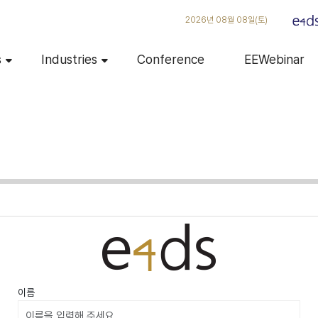
2026년 08월 08일(토)
s
Industries
Conference
EEWebinar
이름