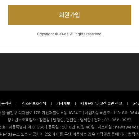
회원가입
Copyright © e4ds. All rights reserved.
이용약관
청소년보호정책
기사제보
제휴문의 및 고객 불만 신고
e4
서울 금천구 디지털로 178 가산퍼블릭 A동 1824호 | 사업자등록번호 : 113-86-3644
청소년보호책임자 : 장은성 | 발행인, 편집인 : 명세환 | 전화 : 02-866-9957
호 : 서울특별시 아 01366 | 등록일 : 2010년 10월 40일 | 제보메일 : news@e4ds
 e4ds뉴스 또는 제공처에 있으며 이를 무단 이용하는 경우 저작권법 등에 따라 법적책