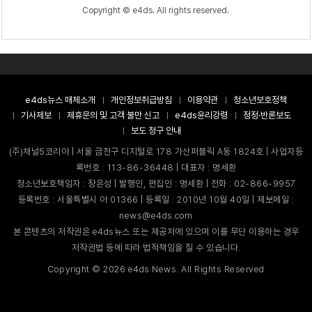
Copyright © e4ds. All rights reserved.
e4ds뉴스 매체소개
개인정보취급방침
이용약관
청소년보호정책
기사제보
제휴문의 및 고객 불만 신고
e4ds윤리강령
정정·반론보도
보도 청구 안내
(주)채널5코리아 | 서울 금천구 디지털로 178 가산퍼블릭 A동 1824호 | 사업자등
록번호 : 113-86-36448 | 대표자 : 명세환
청소년보호책임자 : 장은성 | 발행인, 편집인 : 명세환 | 전화 : 02-866-9957
등록번호 : 서울특별시 아 01366 | 등록일 : 2010년 10월 40일 | 제보메일 :
news@e4ds.com
본 콘텐츠의 저작권은 e4ds뉴스 또는 제공처에 있으며 이를 무단 이용하는 경우
저작권법 등에 따라 법적책임을 질 수 있습니다.
Copyright ©
2026
e4ds News. All Rights Reserved