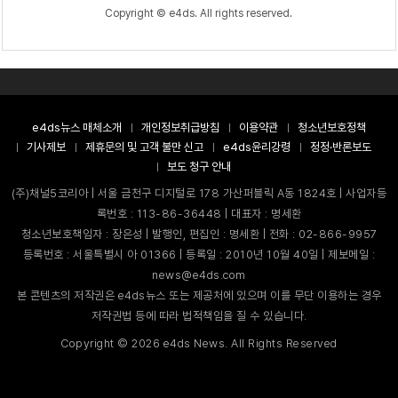
Copyright © e4ds. All rights reserved.
e4ds뉴스 매체소개
개인정보취급방침
이용약관
청소년보호정책
기사제보
제휴문의 및 고객 불만 신고
e4ds윤리강령
정정·반론보도
보도 청구 안내
(주)채널5코리아 | 서울 금천구 디지털로 178 가산퍼블릭 A동 1824호 | 사업자등
록번호 : 113-86-36448 | 대표자 : 명세환
청소년보호책임자 : 장은성 | 발행인, 편집인 : 명세환 | 전화 : 02-866-9957
등록번호 : 서울특별시 아 01366 | 등록일 : 2010년 10월 40일 | 제보메일 :
news@e4ds.com
본 콘텐츠의 저작권은 e4ds뉴스 또는 제공처에 있으며 이를 무단 이용하는 경우
저작권법 등에 따라 법적책임을 질 수 있습니다.
Copyright ©
2026
e4ds News. All Rights Reserved