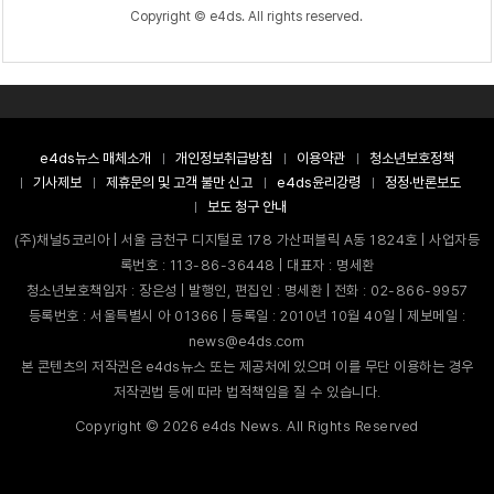
Copyright © e4ds. All rights reserved.
e4ds뉴스 매체소개
개인정보취급방침
이용약관
청소년보호정책
기사제보
제휴문의 및 고객 불만 신고
e4ds윤리강령
정정·반론보도
보도 청구 안내
(주)채널5코리아 | 서울 금천구 디지털로 178 가산퍼블릭 A동 1824호 | 사업자등
록번호 : 113-86-36448 | 대표자 : 명세환
청소년보호책임자 : 장은성 | 발행인, 편집인 : 명세환 | 전화 : 02-866-9957
등록번호 : 서울특별시 아 01366 | 등록일 : 2010년 10월 40일 | 제보메일 :
news@e4ds.com
본 콘텐츠의 저작권은 e4ds뉴스 또는 제공처에 있으며 이를 무단 이용하는 경우
저작권법 등에 따라 법적책임을 질 수 있습니다.
Copyright ©
2026
e4ds News. All Rights Reserved