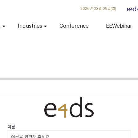
2026년 08월 09일(일)
s
Industries
Conference
EEWebinar
이름