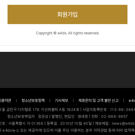
회원가입
Copyright © e4ds. All rights reserved.
이용약관
청소년보호정책
기사제보
제휴문의 및 고객 불만 신고
e4
서울 금천구 디지털로 178 가산퍼블릭 A동 1824호 | 사업자등록번호 : 113-86-3644
청소년보호책임자 : 장은성 | 발행인, 편집인 : 명세환 | 전화 : 02-866-9957
호 : 서울특별시 아 01366 | 등록일 : 2010년 10월 40일 | 제보메일 : news@e4ds
 e4ds뉴스 또는 제공처에 있으며 이를 무단 이용하는 경우 저작권법 등에 따라 법적책