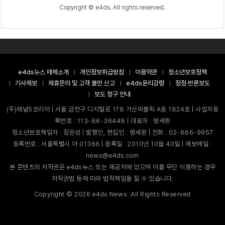
Copyright © e4ds. All rights reserved.
e4ds뉴스 매체소개
개인정보취급방침
이용약관
청소년보호정책
기사제보
제휴문의 및 고객 불만 신고
e4ds윤리강령
정정·반론보도
보도 청구 안내
(주)채널5코리아 | 서울 금천구 디지털로 178 가산퍼블릭 A동 1824호 | 사업자등
록번호 : 113-86-36448 | 대표자 : 명세환
청소년보호책임자 : 장은성 | 발행인, 편집인 : 명세환 | 전화 : 02-866-9957
등록번호 : 서울특별시 아 01366 | 등록일 : 2010년 10월 40일 | 제보메일 :
news@e4ds.com
본 콘텐츠의 저작권은 e4ds뉴스 또는 제공처에 있으며 이를 무단 이용하는 경우
저작권법 등에 따라 법적책임을 질 수 있습니다.
Copyright ©
2026
e4ds News. All Rights Reserved