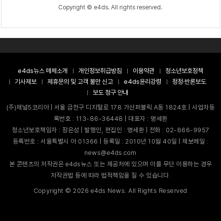
Copyright © e4ds. All rights reserved.
e4ds뉴스 매체소개
개인정보취급방침
이용약관
청소년보호정책
기사제보
제휴문의 및 고객 불만 신고
e4ds윤리강령
정정·반론보도
보도 청구 안내
(주)채널5코리아 | 서울 금천구 디지털로 178 가산퍼블릭 A동 1824호 | 사업자등
록번호 : 113-86-36448 | 대표자 : 명세환
청소년보호책임자 : 장은성 | 발행인, 편집인 : 명세환 | 전화 : 02-866-9957
등록번호 : 서울특별시 아 01366 | 등록일 : 2010년 10월 40일 | 제보메일 :
news@e4ds.com
본 콘텐츠의 저작권은 e4ds뉴스 또는 제공처에 있으며 이를 무단 이용하는 경우
저작권법 등에 따라 법적책임을 질 수 있습니다.
Copyright ©
2026
e4ds News. All Rights Reserved