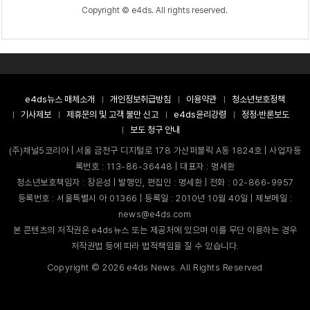
Copyright © e4ds. All rights reserved.
e4ds뉴스 매체소개
개인정보취급방침
이용약관
청소년보호정책
기사제보
제휴문의 및 고객 불만 신고
e4ds윤리강령
정정·반론보도
보도 청구 안내
(주)채널5코리아 | 서울 금천구 디지털로 178 가산퍼블릭 A동 1824호 | 사업자등
록번호 : 113-86-36448 | 대표자 : 명세환
청소년보호책임자 : 장은성 | 발행인, 편집인 : 명세환 | 전화 : 02-866-9957
등록번호 : 서울특별시 아 01366 | 등록일 : 2010년 10월 40일 | 제보메일 :
news@e4ds.com
본 콘텐츠의 저작권은 e4ds뉴스 또는 제공처에 있으며 이를 무단 이용하는 경우
저작권법 등에 따라 법적책임을 질 수 있습니다.
Copyright ©
2026
e4ds News. All Rights Reserved