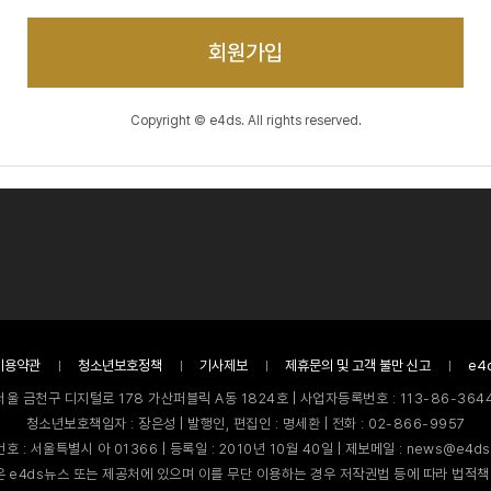
회원가입
Copyright © e4ds. All rights reserved.
이용약관
청소년보호정책
기사제보
제휴문의 및 고객 불만 신고
e4
서울 금천구 디지털로 178 가산퍼블릭 A동 1824호 | 사업자등록번호 : 113-86-3644
청소년보호책임자 : 장은성 | 발행인, 편집인 : 명세환 | 전화 : 02-866-9957
호 : 서울특별시 아 01366 | 등록일 : 2010년 10월 40일 | 제보메일 : news@e4ds
 e4ds뉴스 또는 제공처에 있으며 이를 무단 이용하는 경우 저작권법 등에 따라 법적책