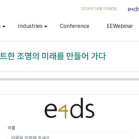
2026년 08월 09일(일)
s
Industries
Conference
EEWebinar
이름