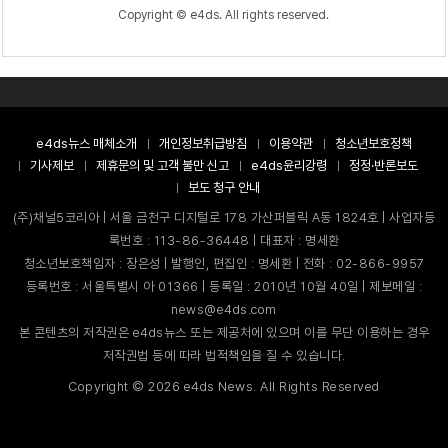
Copyright © e4ds. All rights reserved.
e4ds뉴스 매체소개
개인정보취급방침
이용약관
청소년보호정책
기사제보
제휴문의 및 고객 불만 신고
e4ds윤리강령
정정·반론보도
보도 청구 안내
(주)채널5코리아 | 서울 금천구 디지털로 178 가산퍼블릭 A동 1824호 | 사업자등
록번호 : 113-86-36448 | 대표자 : 명세환
청소년보호책임자 : 장은성 | 발행인, 편집인 : 명세환 | 전화 : 02-866-9957
등록번호 : 서울특별시 아 01366 | 등록일 : 2010년 10월 40일 | 제보메일 :
news@e4ds.com
본 콘텐츠의 저작권은 e4ds뉴스 또는 제공처에 있으며 이를 무단 이용하는 경우
저작권법 등에 따라 법적책임을 질 수 있습니다.
Copyright ©
2026
e4ds News. All Rights Reserved