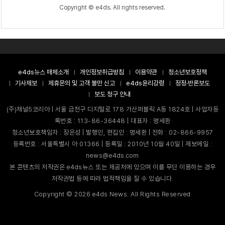
Copyright © e4ds. All rights reserved.
e4ds뉴스 매체소개
개인정보취급방침
이용약관
청소년보호정책
기사제보
제휴문의 및 고객 불만 신고
e4ds윤리강령
정정·반론보도
보도 청구 안내
(주)채널5코리아 | 서울 금천구 디지털로 178 가산퍼블릭 A동 1824호 | 사업자등
록번호 : 113-86-36448 | 대표자 : 명세환
청소년보호책임자 : 장은성 | 발행인, 편집인 : 명세환 | 전화 : 02-866-9957
등록번호 : 서울특별시 아 01366 | 등록일 : 2010년 10월 40일 | 제보메일 :
news@e4ds.com
본 콘텐츠의 저작권은 e4ds뉴스 또는 제공처에 있으며 이를 무단 이용하는 경우
저작권법 등에 따라 법적책임을 질 수 있습니다.
Copyright ©
2026
e4ds News. All Rights Reserved