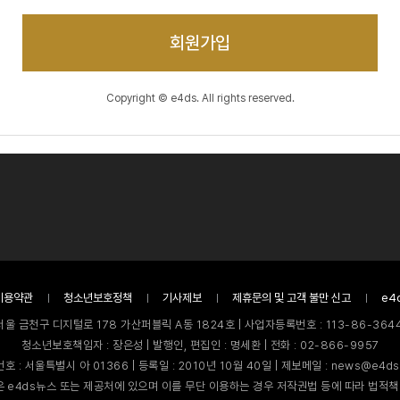
회원가입
Copyright © e4ds. All rights reserved.
이용약관
청소년보호정책
기사제보
제휴문의 및 고객 불만 신고
e4
서울 금천구 디지털로 178 가산퍼블릭 A동 1824호 | 사업자등록번호 : 113-86-3644
청소년보호책임자 : 장은성 | 발행인, 편집인 : 명세환 | 전화 : 02-866-9957
호 : 서울특별시 아 01366 | 등록일 : 2010년 10월 40일 | 제보메일 : news@e4ds
 e4ds뉴스 또는 제공처에 있으며 이를 무단 이용하는 경우 저작권법 등에 따라 법적책