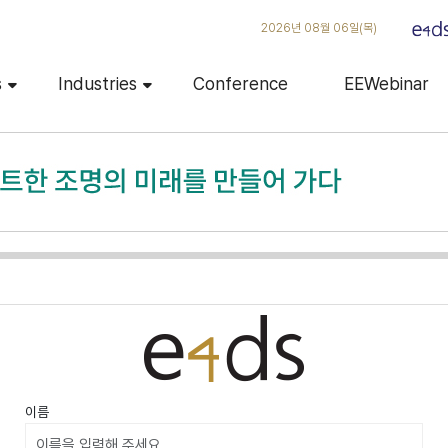
2026년 08월 06일(목)
s
Industries
Conference
EEWebinar
이름