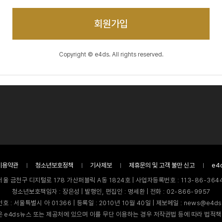
회원가입
Copyright © e4ds. All rights reserved.
이용약관
청소년보호정책
기사제보
제휴문의 및 고객 불만 신고
e4
서울 금천구 디지털로 178 가산퍼블릭 A동 1824호 | 사업자등록번호 : 113-86-3644
청소년보호책임자 : 장은성 | 발행인, 편집인 : 명세환 | 전화 : 02-866-9957
호 : 서울특별시 아 01366 | 등록일 : 2010년 10월 40일 | 제보메일 : news@e4ds
 e4ds뉴스 또는 제공처에 있으며 이를 무단 이용하는 경우 저작권법 등에 따라 법적책