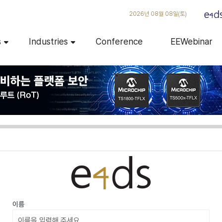
2026년 08월 08일(토)
s
Industries
Conference
EEWebinar
이름