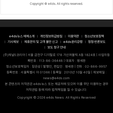
Copyright © e4ds. All rights reserved.
e4ds뉴스 매체소개
개인정보취급방침
이용약관
청소년보호정책
기사제보
제휴문의 및 고객 불만 신고
e4ds윤리강령
정정·반론보도
보도 청구 안내
(주)채널5코리아 | 서울 금천구 디지털로 178 가산퍼블릭 A동 1824호 | 사업자등
록번호 : 113-86-36448 | 대표자 : 명세환
청소년보호책임자 : 장은성 | 발행인, 편집인 : 명세환 | 전화 : 02-866-9957
등록번호 : 서울특별시 아 01366 | 등록일 : 2010년 10월 40일 | 제보메일 :
news@e4ds.com
본 콘텐츠의 저작권은 e4ds뉴스 또는 제공처에 있으며 이를 무단 이용하는 경우
저작권법 등에 따라 법적책임을 질 수 있습니다.
Copyright ©
2026
e4ds News. All Rights Reserved