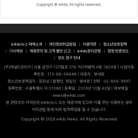
Copyright © e4ds. All rights reserved.
e4ds뉴스 매체소개
개인정보취급방침
이용약관
청소년보호정책
기사제보
제휴문의 및 고객 불만 신고
e4ds윤리강령
정정·반론보도
보도 청구 안내
(주)채널5코리아 | 서울 금천구 디지털로 178 가산퍼블릭 A동 1824호 | 사업자등
록번호 : 113-86-36448 | 대표자 : 명세환
청소년보호책임자 : 장은성 | 발행인, 편집인 : 명세환 | 전화 : 02-866-9957
등록번호 : 서울특별시 아 01366 | 등록일 : 2010년 10월 40일 | 제보메일 :
news@e4ds.com
본 콘텐츠의 저작권은 e4ds뉴스 또는 제공처에 있으며 이를 무단 이용하는 경우
저작권법 등에 따라 법적책임을 질 수 있습니다.
Copyright ©
2026
e4ds News. All Rights Reserved