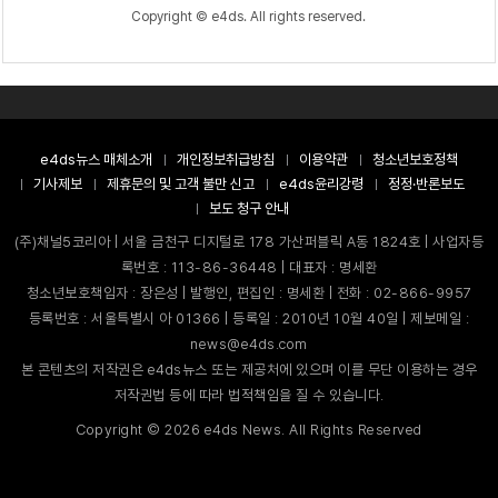
Copyright © e4ds. All rights reserved.
e4ds뉴스 매체소개
개인정보취급방침
이용약관
청소년보호정책
기사제보
제휴문의 및 고객 불만 신고
e4ds윤리강령
정정·반론보도
보도 청구 안내
(주)채널5코리아 | 서울 금천구 디지털로 178 가산퍼블릭 A동 1824호 | 사업자등
록번호 : 113-86-36448 | 대표자 : 명세환
청소년보호책임자 : 장은성 | 발행인, 편집인 : 명세환 | 전화 : 02-866-9957
등록번호 : 서울특별시 아 01366 | 등록일 : 2010년 10월 40일 | 제보메일 :
news@e4ds.com
본 콘텐츠의 저작권은 e4ds뉴스 또는 제공처에 있으며 이를 무단 이용하는 경우
저작권법 등에 따라 법적책임을 질 수 있습니다.
Copyright ©
2026
e4ds News. All Rights Reserved