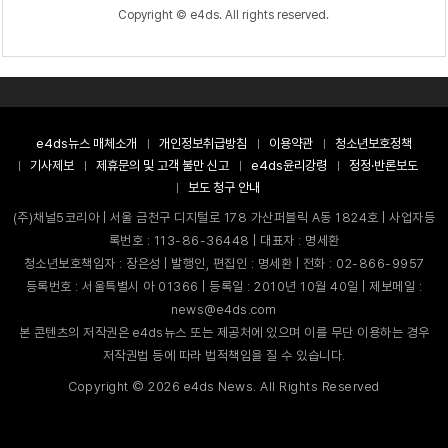
Copyright © e4ds. All rights reserved.
e4ds뉴스 매체소개
개인정보취급방침
이용약관
청소년보호정책
기사제보
제휴문의 및 고객 불만 신고
e4ds윤리강령
정정·반론보도
보도 청구 안내
(주)채널5코리아 | 서울 금천구 디지털로 178 가산퍼블릭 A동 1824호 | 사업자등
록번호 : 113-86-36448 | 대표자 : 명세환
청소년보호책임자 : 장은성 | 발행인, 편집인 : 명세환 | 전화 : 02-866-9957
등록번호 : 서울특별시 아 01366 | 등록일 : 2010년 10월 40일 | 제보메일 :
news@e4ds.com
본 콘텐츠의 저작권은 e4ds뉴스 또는 제공처에 있으며 이를 무단 이용하는 경우
저작권법 등에 따라 법적책임을 질 수 있습니다.
Copyright ©
2026
e4ds News. All Rights Reserved