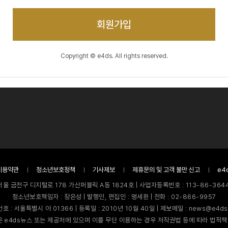
회원가입
Copyright © e4ds. All rights reserved.
이용약관
청소년보호정책
기사제보
제휴문의 및 고객 불만 신고
e4
서울 금천구 디지털로 178 가산퍼블릭 A동 1824호 | 사업자등록번호 : 113-86-3644
청소년보호책임자 : 장은성 | 발행인, 편집인 : 명세환 | 전화 : 02-866-9957
호 : 서울특별시 아 01366 | 등록일 : 2010년 10월 40일 | 제보메일 : news@e4ds
 e4ds뉴스 또는 제공처에 있으며 이를 무단 이용하는 경우 저작권법 등에 따라 법적책