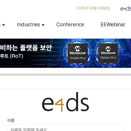
2026년 08월 08일(토)
s
Industries
Conference
EEWebinar
이름