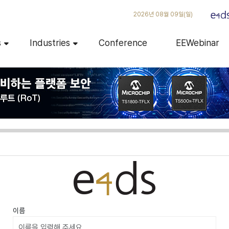
2026년 08월 09일(일)
s
Industries
Conference
EEWebinar
이름