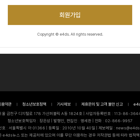
회원가입
Copyright © e4ds. All rights reserved.
이용약관
청소년보호정책
기사제보
제휴문의 및 고객 불만 신고
e4
서울 금천구 디지털로 178 가산퍼블릭 A동 1824호 | 사업자등록번호 : 113-86-3644
청소년보호책임자 : 장은성 | 발행인, 편집인 : 명세환 | 전화 : 02-866-9957
호 : 서울특별시 아 01366 | 등록일 : 2010년 10월 40일 | 제보메일 : news@e4ds
 e4ds뉴스 또는 제공처에 있으며 이를 무단 이용하는 경우 저작권법 등에 따라 법적책