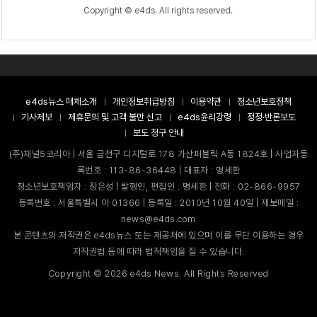
Copyright © e4ds. All rights reserved.
e4ds뉴스 매체소개
개인정보취급방침
이용약관
청소년보호정책
기사제보
제휴문의 및 고객 불만 신고
e4ds윤리강령
정정·반론보도
보도 청구 안내
(주)채널5코리아 | 서울 금천구 디지털로 178 가산퍼블릭 A동 1824호 | 사업자등
록번호 : 113-86-36448 | 대표자 : 명세환
청소년보호책임자 : 장은성 | 발행인, 편집인 : 명세환 | 전화 : 02-866-9957
등록번호 : 서울특별시 아 01366 | 등록일 : 2010년 10월 40일 | 제보메일 :
news@e4ds.com
본 콘텐츠의 저작권은 e4ds뉴스 또는 제공처에 있으며 이를 무단 이용하는 경우
저작권법 등에 따라 법적책임을 질 수 있습니다.
Copyright ©
2026
e4ds News. All Rights Reserved