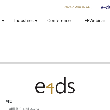
2026년 08월 07일(금)
s
Industries
Conference
EEWebinar
이름