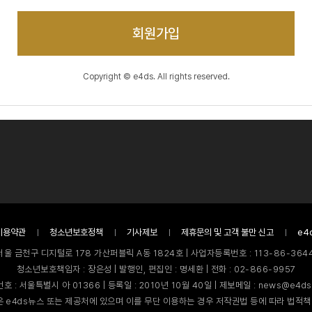
회원가입
Copyright © e4ds. All rights reserved.
이용약관
청소년보호정책
기사제보
제휴문의 및 고객 불만 신고
e4
서울 금천구 디지털로 178 가산퍼블릭 A동 1824호 | 사업자등록번호 : 113-86-3644
청소년보호책임자 : 장은성 | 발행인, 편집인 : 명세환 | 전화 : 02-866-9957
호 : 서울특별시 아 01366 | 등록일 : 2010년 10월 40일 | 제보메일 : news@e4ds
 e4ds뉴스 또는 제공처에 있으며 이를 무단 이용하는 경우 저작권법 등에 따라 법적책