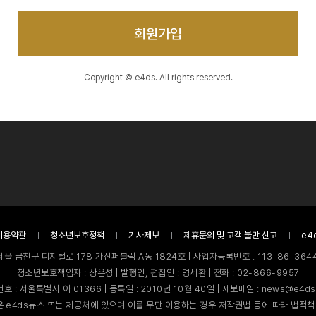
회원가입
Copyright © e4ds. All rights reserved.
이용약관
청소년보호정책
기사제보
제휴문의 및 고객 불만 신고
e4
서울 금천구 디지털로 178 가산퍼블릭 A동 1824호 | 사업자등록번호 : 113-86-3644
청소년보호책임자 : 장은성 | 발행인, 편집인 : 명세환 | 전화 : 02-866-9957
호 : 서울특별시 아 01366 | 등록일 : 2010년 10월 40일 | 제보메일 : news@e4ds
 e4ds뉴스 또는 제공처에 있으며 이를 무단 이용하는 경우 저작권법 등에 따라 법적책