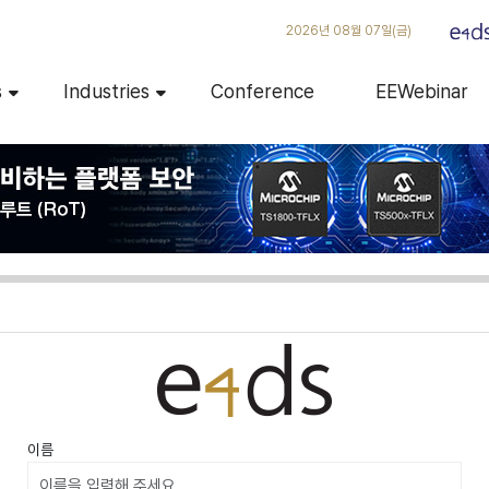
2026년 08월 07일(금)
s
Industries
Conference
EEWebinar
이름