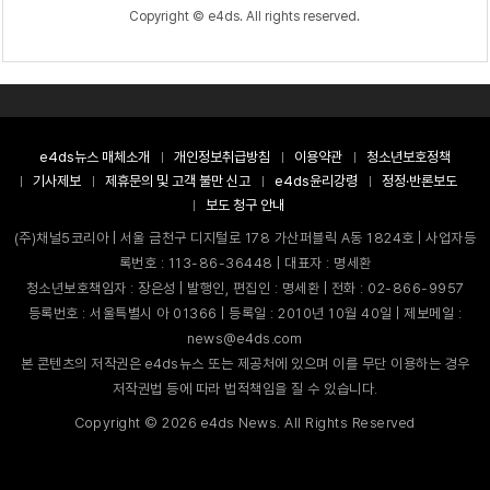
Copyright © e4ds. All rights reserved.
e4ds뉴스 매체소개
개인정보취급방침
이용약관
청소년보호정책
기사제보
제휴문의 및 고객 불만 신고
e4ds윤리강령
정정·반론보도
보도 청구 안내
(주)채널5코리아 | 서울 금천구 디지털로 178 가산퍼블릭 A동 1824호 | 사업자등
록번호 : 113-86-36448 | 대표자 : 명세환
청소년보호책임자 : 장은성 | 발행인, 편집인 : 명세환 | 전화 : 02-866-9957
등록번호 : 서울특별시 아 01366 | 등록일 : 2010년 10월 40일 | 제보메일 :
news@e4ds.com
본 콘텐츠의 저작권은 e4ds뉴스 또는 제공처에 있으며 이를 무단 이용하는 경우
저작권법 등에 따라 법적책임을 질 수 있습니다.
Copyright ©
2026
e4ds News. All Rights Reserved