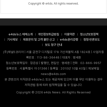
Copyright © e4ds. All rights reserved.
e4ds뉴스 매체소개
개인정보취급방침
이용약관
청소년보호정책
기사제보
제휴문의 및 고객 불만 신고
e4ds윤리강령
정정·반론보도
보도 청구 안내
(주)채널5코리아 | 서울 금천구 디지털로 178 가산퍼블릭 A동 1824호 | 사업자등
록번호 : 113-86-36448 | 대표자 : 명세환
청소년보호책임자 : 장은성 | 발행인, 편집인 : 명세환 | 전화 : 02-866-9957
등록번호 : 서울특별시 아 01366 | 등록일 : 2010년 10월 40일 | 제보메일 :
news@e4ds.com
본 콘텐츠의 저작권은 e4ds뉴스 또는 제공처에 있으며 이를 무단 이용하는 경우
저작권법 등에 따라 법적책임을 질 수 있습니다.
Copyright ©
2026
e4ds News. All Rights Reserved