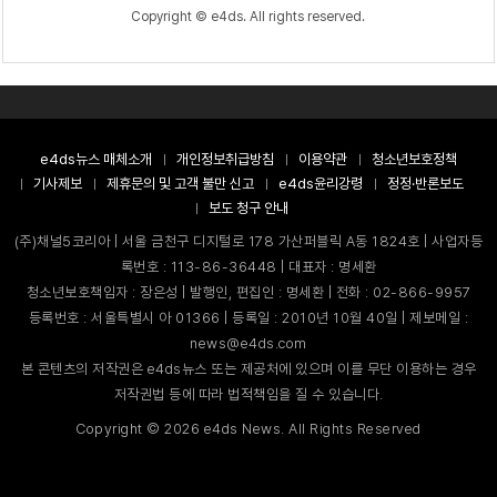
Copyright © e4ds. All rights reserved.
e4ds뉴스 매체소개
개인정보취급방침
이용약관
청소년보호정책
기사제보
제휴문의 및 고객 불만 신고
e4ds윤리강령
정정·반론보도
보도 청구 안내
(주)채널5코리아 | 서울 금천구 디지털로 178 가산퍼블릭 A동 1824호 | 사업자등
록번호 : 113-86-36448 | 대표자 : 명세환
청소년보호책임자 : 장은성 | 발행인, 편집인 : 명세환 | 전화 : 02-866-9957
등록번호 : 서울특별시 아 01366 | 등록일 : 2010년 10월 40일 | 제보메일 :
news@e4ds.com
본 콘텐츠의 저작권은 e4ds뉴스 또는 제공처에 있으며 이를 무단 이용하는 경우
저작권법 등에 따라 법적책임을 질 수 있습니다.
Copyright ©
2026
e4ds News. All Rights Reserved