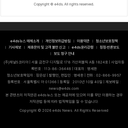
Copyright © e4ds. All rights reserved.
e4ds뉴스 매체소개
개인정보취급방침
이용약관
청소년보호정책
기사제보
제휴문의 및 고객 불만 신고
e4ds윤리강령
정정·반론보도
보도 청구 안내
(주)채널5코리아 | 서울 금천구 디지털로 178 가산퍼블릭 A동 1824호 | 사업자등
록번호 : 113-86-36448 | 대표자 : 명세환
청소년보호책임자 : 장은성 | 발행인, 편집인 : 명세환 | 전화 : 02-866-9957
등록번호 : 서울특별시 아 01366 | 등록일 : 2010년 10월 40일 | 제보메일 :
news@e4ds.com
본 콘텐츠의 저작권은 e4ds뉴스 또는 제공처에 있으며 이를 무단 이용하는 경우
저작권법 등에 따라 법적책임을 질 수 있습니다.
Copyright ©
2026
e4ds News. All Rights Reserved