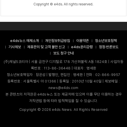
Copyright © e4ds. All rights reserved.
e4ds뉴스 매체소개
개인정보취급방침
이용약관
청소년보호정책
기사제보
제휴문의 및 고객 불만 신고
e4ds윤리강령
정정·반론보도
보도 청구 안내
(주)채널5코리아 | 서울 금천구 디지털로 178 가산퍼블릭 A동 1824호 | 사업자등
록번호 : 113-86-36448 | 대표자 : 명세환
청소년보호책임자 : 장은성 | 발행인, 편집인 : 명세환 | 전화 : 02-866-9957
등록번호 : 서울특별시 아 01366 | 등록일 : 2010년 10월 40일 | 제보메일 :
news@e4ds.com
본 콘텐츠의 저작권은 e4ds뉴스 또는 제공처에 있으며 이를 무단 이용하는 경우
저작권법 등에 따라 법적책임을 질 수 있습니다.
Copyright ©
2026
e4ds News. All Rights Reserved