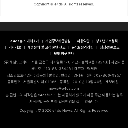
Copyright © e4ds. All rights reserved.
e4ds뉴스 매체소개
개인정보취급방침
이용약관
청소년보호정책
기사제보
제휴문의 및 고객 불만 신고
e4ds윤리강령
정정·반론보도
보도 청구 안내
(주)채널5코리아 | 서울 금천구 디지털로 178 가산퍼블릭 A동 1824호 | 사업자등
록번호 : 113-86-36448 | 대표자 : 명세환
청소년보호책임자 : 장은성 | 발행인, 편집인 : 명세환 | 전화 : 02-866-9957
등록번호 : 서울특별시 아 01366 | 등록일 : 2010년 10월 40일 | 제보메일 :
news@e4ds.com
본 콘텐츠의 저작권은 e4ds뉴스 또는 제공처에 있으며 이를 무단 이용하는 경우
저작권법 등에 따라 법적책임을 질 수 있습니다.
Copyright ©
2026
e4ds News. All Rights Reserved