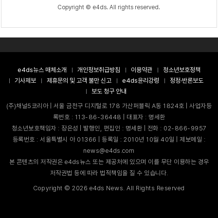
Copyright © e4ds. All rights reserved.
e4ds뉴스 매체소개
개인정보취급방침
이용약관
청소년보호정책
기사제보
제휴문의 및 고객 불만 신고
e4ds윤리강령
정정·반론보도
보도 청구 안내
(주)채널5코리아 | 서울 금천구 디지털로 178 가산퍼블릭 A동 1824호 | 사업자등
록번호 : 113-86-36448 | 대표자 : 명세환
청소년보호책임자 : 장은성 | 발행인, 편집인 : 명세환 | 전화 : 02-866-9957
등록번호 : 서울특별시 아 01366 | 등록일 : 2010년 10월 40일 | 제보메일 :
news@e4ds.com
본 콘텐츠의 저작권은 e4ds뉴스 또는 제공처에 있으며 이를 무단 이용하는 경우
저작권법 등에 따라 법적책임을 질 수 있습니다.
Copyright ©
2026
e4ds News. All Rights Reserved