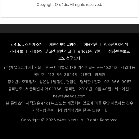
Copyright © e4ds. All rights reserved.
e4ds뉴스 매체소개
개인정보취급방침
이용약관
청소년보호정책
기사제보
제휴문의 및 고객 불만 신고
e4ds윤리강령
정정·반론보도
보도 청구 안내
(주)채널5코리아 | 서울 금천구 디지털로 178 가산퍼블릭 A동 1824호 | 사업자등
록번호 : 113-86-36448 | 대표자 : 명세환
청소년보호책임자 : 장은성 | 발행인, 편집인 : 명세환 | 전화 : 02-866-9957
등록번호 : 서울특별시 아 01366 | 등록일 : 2010년 10월 40일 | 제보메일 :
news@e4ds.com
본 콘텐츠의 저작권은 e4ds뉴스 또는 제공처에 있으며 이를 무단 이용하는 경우
저작권법 등에 따라 법적책임을 질 수 있습니다.
Copyright ©
2026
e4ds News. All Rights Reserved