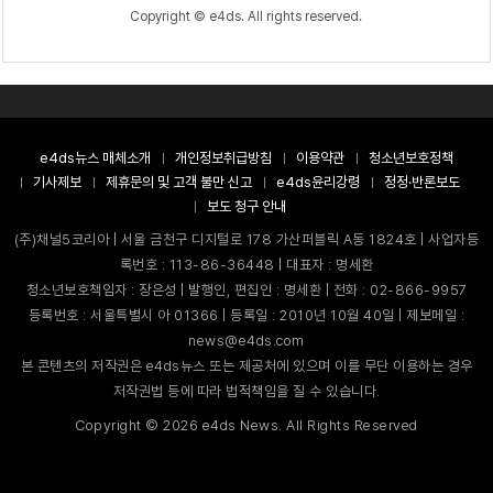
Copyright © e4ds. All rights reserved.
e4ds뉴스 매체소개
개인정보취급방침
이용약관
청소년보호정책
기사제보
제휴문의 및 고객 불만 신고
e4ds윤리강령
정정·반론보도
보도 청구 안내
(주)채널5코리아 | 서울 금천구 디지털로 178 가산퍼블릭 A동 1824호 | 사업자등
록번호 : 113-86-36448 | 대표자 : 명세환
청소년보호책임자 : 장은성 | 발행인, 편집인 : 명세환 | 전화 : 02-866-9957
등록번호 : 서울특별시 아 01366 | 등록일 : 2010년 10월 40일 | 제보메일 :
news@e4ds.com
본 콘텐츠의 저작권은 e4ds뉴스 또는 제공처에 있으며 이를 무단 이용하는 경우
저작권법 등에 따라 법적책임을 질 수 있습니다.
Copyright ©
2026
e4ds News. All Rights Reserved