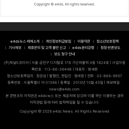
Copyright © e4ds. All rights reserved.
e4ds뉴스 매체소개
개인정보취급방침
이용약관
청소년보호정책
기사제보
제휴문의 및 고객 불만 신고
e4ds윤리강령
정정·반론보도
보도 청구 안내
(주)채널5코리아 | 서울 금천구 디지털로 178 가산퍼블릭 A동 1824호 | 사업자등
록번호 : 113-86-36448 | 대표자 : 명세환
청소년보호책임자 : 장은성 | 발행인, 편집인 : 명세환 | 전화 : 02-866-9957
등록번호 : 서울특별시 아 01366 | 등록일 : 2010년 10월 40일 | 제보메일 :
news@e4ds.com
본 콘텐츠의 저작권은 e4ds뉴스 또는 제공처에 있으며 이를 무단 이용하는 경우
저작권법 등에 따라 법적책임을 질 수 있습니다.
Copyright ©
2026
e4ds News. All Rights Reserved