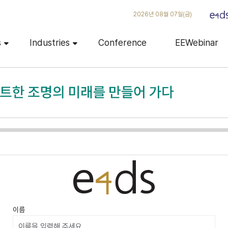
2026년 08월 07일(금)
s
Industries
Conference
EEWebinar
이름