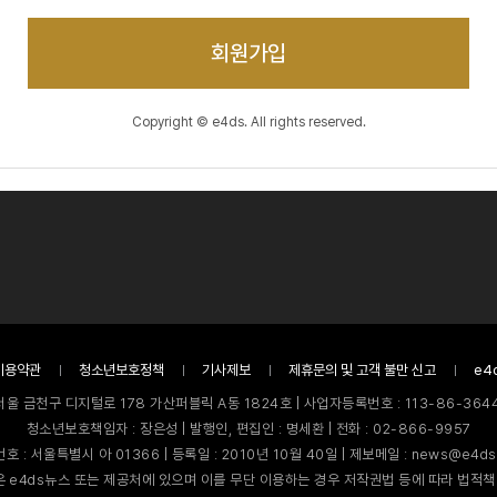
회원가입
Copyright © e4ds. All rights reserved.
이용약관
청소년보호정책
기사제보
제휴문의 및 고객 불만 신고
e4
서울 금천구 디지털로 178 가산퍼블릭 A동 1824호 | 사업자등록번호 : 113-86-3644
청소년보호책임자 : 장은성 | 발행인, 편집인 : 명세환 | 전화 : 02-866-9957
호 : 서울특별시 아 01366 | 등록일 : 2010년 10월 40일 | 제보메일 : news@e4ds
 e4ds뉴스 또는 제공처에 있으며 이를 무단 이용하는 경우 저작권법 등에 따라 법적책