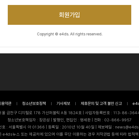
회원가입
Copyright © e4ds. All rights reserved.
이용약관
청소년보호정책
기사제보
제휴문의 및 고객 불만 신고
e4
서울 금천구 디지털로 178 가산퍼블릭 A동 1824호 | 사업자등록번호 : 113-86-3644
청소년보호책임자 : 장은성 | 발행인, 편집인 : 명세환 | 전화 : 02-866-9957
호 : 서울특별시 아 01366 | 등록일 : 2010년 10월 40일 | 제보메일 : news@e4ds
 e4ds뉴스 또는 제공처에 있으며 이를 무단 이용하는 경우 저작권법 등에 따라 법적책