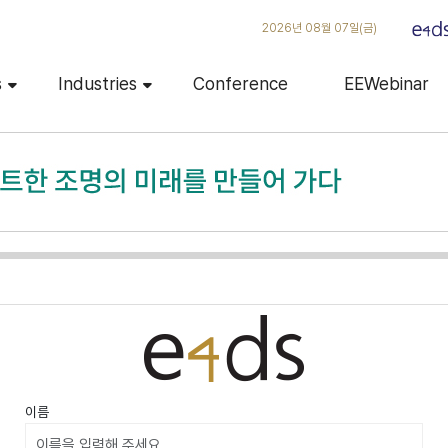
2026년 08월 07일(금)
s
Industries
Conference
EEWebinar
이름