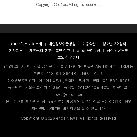
Copyright © e4ds. All rights reserved.
e4ds뉴스 매체소개
개인정보취급방침
이용약관
청소년보호정책
기사제보
제휴문의 및 고객 불만 신고
e4ds윤리강령
정정·반론보도
보도 청구 안내
(주)채널5코리아 | 서울 금천구 디지털로 178 가산퍼블릭 A동 1824호 | 사업자등
록번호 : 113-86-36448 | 대표자 : 명세환
청소년보호책임자 : 장은성 | 발행인, 편집인 : 명세환 | 전화 : 02-866-9957
등록번호 : 서울특별시 아 01366 | 등록일 : 2010년 10월 40일 | 제보메일 :
news@e4ds.com
본 콘텐츠의 저작권은 e4ds뉴스 또는 제공처에 있으며 이를 무단 이용하는 경우
저작권법 등에 따라 법적책임을 질 수 있습니다.
Copyright ©
2026
e4ds News. All Rights Reserved