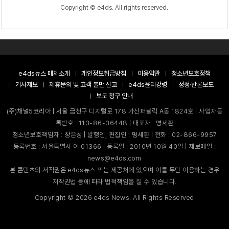
Copyright © e4ds. All rights reserved.
e4ds뉴스 매체소개
개인정보취급방침
이용약관
청소년보호정책
기사제보
제휴문의 및 고객 불만 신고
e4ds윤리강령
정정·반론보도
보도 청구 안내
(주)채널5코리아 | 서울 금천구 디지털로 178 가산퍼블릭 A동 1824호 | 사업자등
록번호 : 113-86-36448 | 대표자 : 명세환
청소년보호책임자 : 장은성 | 발행인, 편집인 : 명세환 | 전화 : 02-866-9957
등록번호 : 서울특별시 아 01366 | 등록일 : 2010년 10월 40일 | 제보메일 :
news@e4ds.com
본 콘텐츠의 저작권은 e4ds뉴스 또는 제공처에 있으며 이를 무단 이용하는 경우
저작권법 등에 따라 법적책임을 질 수 있습니다.
Copyright ©
2026
e4ds News. All Rights Reserved