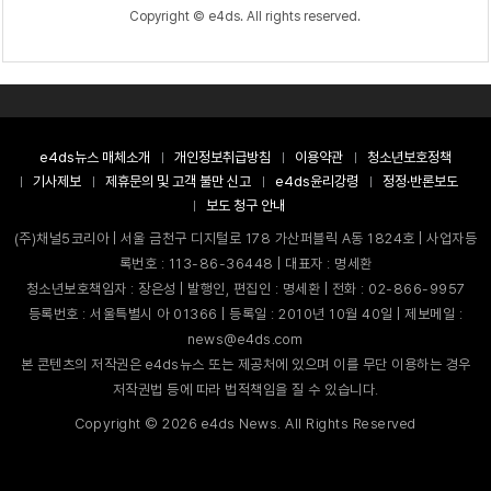
Copyright © e4ds. All rights reserved.
e4ds뉴스 매체소개
개인정보취급방침
이용약관
청소년보호정책
기사제보
제휴문의 및 고객 불만 신고
e4ds윤리강령
정정·반론보도
보도 청구 안내
(주)채널5코리아 | 서울 금천구 디지털로 178 가산퍼블릭 A동 1824호 | 사업자등
록번호 : 113-86-36448 | 대표자 : 명세환
청소년보호책임자 : 장은성 | 발행인, 편집인 : 명세환 | 전화 : 02-866-9957
등록번호 : 서울특별시 아 01366 | 등록일 : 2010년 10월 40일 | 제보메일 :
news@e4ds.com
본 콘텐츠의 저작권은 e4ds뉴스 또는 제공처에 있으며 이를 무단 이용하는 경우
저작권법 등에 따라 법적책임을 질 수 있습니다.
Copyright ©
2026
e4ds News. All Rights Reserved