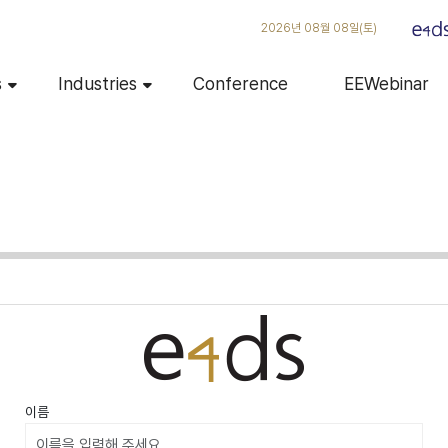
2026년 08월 08일(토)
s
Industries
Conference
EEWebinar
이름