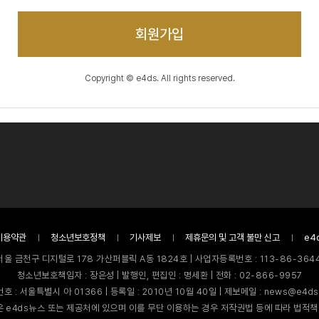
회원가입
Copyright © e4ds. All rights reserved.
이용약관
청소년보호정책
기사제보
제휴문의 및 고객 불만 신고
e4
서울 금천구 디지털로 178 가산퍼블릭 A동 1824호 | 사업자등록번호 : 113-86-3644
청소년보호책임자 : 장은성 | 발행인, 편집인 : 명세환 | 전화 : 02-866-9957
호 : 서울특별시 아 01366 | 등록일 : 2010년 10월 40일 | 제보메일 : news@e4ds
 e4ds뉴스 또는 제공처에 있으며 이를 무단 이용하는 경우 저작권법 등에 따라 법적책