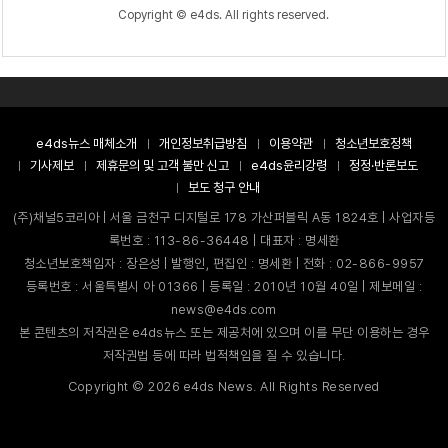
Copyright © e4ds. All rights reserved.
e4ds뉴스 매체소개
개인정보취급방침
이용약관
청소년보호정책
기사제보
제휴문의 및 고객 불만 신고
e4ds윤리강령
정정·반론보도
보도 청구 안내
(주)채널5코리아 | 서울 금천구 디지털로 178 가산퍼블릭 A동 1824호 | 사업자등
록번호 : 113-86-36448 | 대표자 : 명세환
청소년보호책임자 : 장은성 | 발행인, 편집인 : 명세환 | 전화 : 02-866-9957
등록번호 : 서울특별시 아 01366 | 등록일 : 2010년 10월 40일 | 제보메일 :
news@e4ds.com
본 콘텐츠의 저작권은 e4ds뉴스 또는 제공처에 있으며 이를 무단 이용하는 경우
저작권법 등에 따라 법적책임을 질 수 있습니다.
Copyright ©
2026
e4ds News. All Rights Reserved