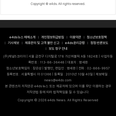
Copyright © e4ds. All rights reserved.
e4ds뉴스 매체소개
개인정보취급방침
이용약관
청소년보호정책
기사제보
제휴문의 및 고객 불만 신고
e4ds윤리강령
정정·반론보도
보도 청구 안내
(주)채널5코리아 | 서울 금천구 디지털로 178 가산퍼블릭 A동 1824호 | 사업자등
록번호 : 113-86-36448 | 대표자 : 명세환
청소년보호책임자 : 장은성 | 발행인, 편집인 : 명세환 | 전화 : 02-866-9957
등록번호 : 서울특별시 아 01366 | 등록일 : 2010년 10월 40일 | 제보메일 :
news@e4ds.com
본 콘텐츠의 저작권은 e4ds뉴스 또는 제공처에 있으며 이를 무단 이용하는 경우
저작권법 등에 따라 법적책임을 질 수 있습니다.
Copyright ©
2026
e4ds News. All Rights Reserved